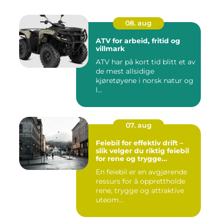
08. aug
ATV for arbeid, fritid og
villmark
ATV har på kort tid blitt et av
de mest allsidige
kjøretøyene i norsk natur og
l...
07. aug
Feiebil for effektiv drift –
slik velger du riktig feiebil
for rene og trygge
bymiljøer
En feiebil er en avgjørende
ressurs for å opprettholde
rene, trygge og attraktive
uteom...