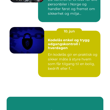
personbiler i Norge og
handler først og fremst om
sikkerhet og miljø...
10. jun
Kodelås enkel og trygg
adgangskontroll i
hverdagen
En kodelås gir en praktisk og
sikker måte å styre hvem
som får tilgang til en bolig,
bedrift eller f...