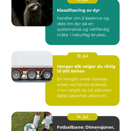
Klassifisering av dyr
handler om å beskrive og
dele inn dyr på en
systematisk og rettferdig
måte. I naturfag brukes
klassi...
31. jul
Henger slik velger du riktig
til ditt behov
En henger virker kanskje
enkel ved første øyekast,
men valget du tar påvirker
både sikkerhet, økonom...
14. jul
Fotballbane: Dimensjoner,