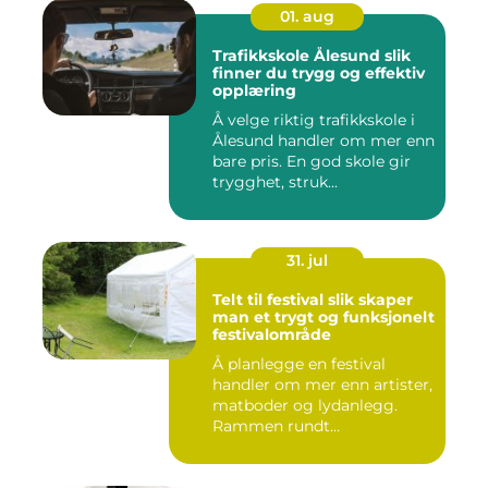
01. aug
Trafikkskole Ålesund slik
finner du trygg og effektiv
opplæring
Å velge riktig trafikkskole i
Ålesund handler om mer enn
bare pris. En god skole gir
trygghet, struk...
31. jul
Telt til festival slik skaper
man et trygt og funksjonelt
festivalområde
Å planlegge en festival
handler om mer enn artister,
matboder og lydanlegg.
Rammen rundt
arrangement...