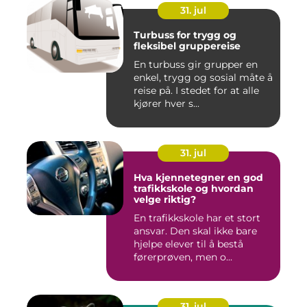
31. jul
Turbuss for trygg og
fleksibel gruppereise
En turbuss gir grupper en
enkel, trygg og sosial måte å
reise på. I stedet for at alle
kjører hver s...
31. jul
Hva kjennetegner en god
trafikkskole og hvordan
velge riktig?
En trafikkskole har et stort
ansvar. Den skal ikke bare
hjelpe elever til å bestå
førerprøven, men o...
31. jul