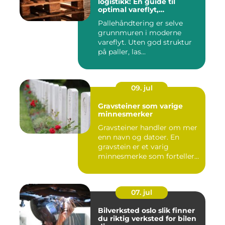
logistikk: En guide til
optimal vareflyt,
skadereduksjon och
Pallehåndtering er selve
terminaleffektivitet
grunnmuren i moderne
vareflyt. Uten god struktur
på paller, las...
09. jul
Gravsteiner som varige
minnesmerker
Gravsteiner handler om mer
enn navn og datoer. En
gravstein er et varig
minnesmerke som forteller
en...
07. jul
Bilverksted oslo slik finner
du riktig verksted for bilen