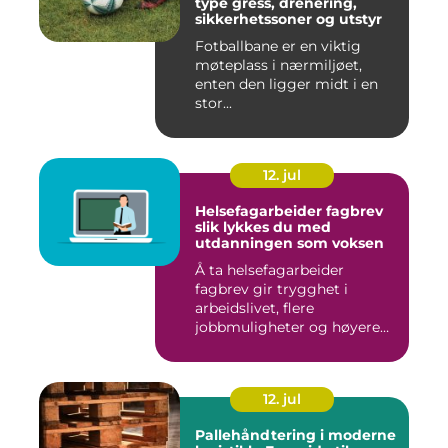
type gress, drenering,
sikkerhetssoner og utstyr
Fotballbane er en viktig
møteplass i nærmiljøet,
enten den ligger midt i en
stor...
12. jul
Helsefagarbeider fagbrev
slik lykkes du med
utdanningen som voksen
Å ta helsefagarbeider
fagbrev gir trygghet i
arbeidslivet, flere
jobbmuligheter og høyere
lønn over ...
12. jul
Pallehåndtering i moderne