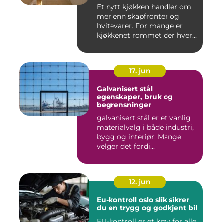
Et nytt kjøkken handler om
mer enn skapfronter og
hvitevarer. For mange er
kjøkkenet rommet der hver...
17. jun
Galvanisert stål
egenskaper, bruk og
begrensninger
galvanisert stål er et vanlig
materialvalg i både industri,
bygg og interiør. Mange
velger det fordi...
12. jun
Eu-kontroll oslo slik sikrer
du en trygg og godkjent bil
EU-kontroll er et krav for alle