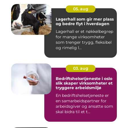
05. aug
Lagerhall som gir mer plass
og bedre flyt i hverdagen
Lagerhall er et nøkkelbegrep
for mange virksomheter
som trenger trygg, fleksibel
og rimelig l...
03. aug
Bedriftshelsetjeneste i oslo
slik skaper virksomheter et
tryggere arbeidsmiljø
En bedriftshelsetjeneste er
en samarbeidspartner for
arbeidsgiver og ansatte som
skal bidra til et t...