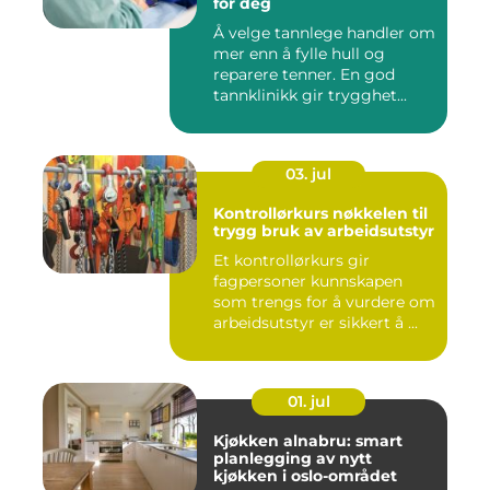
for deg
Å velge tannlege handler om
mer enn å fylle hull og
reparere tenner. En god
tannklinikk gir trygghet...
03. jul
Kontrollørkurs nøkkelen til
trygg bruk av arbeidsutstyr
Et kontrollørkurs gir
fagpersoner kunnskapen
som trengs for å vurdere om
arbeidsutstyr er sikkert å ...
01. jul
Kjøkken alnabru: smart
planlegging av nytt
kjøkken i oslo-området