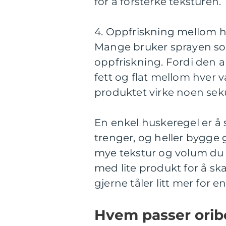
for å forsterke teksturen.
4. Oppfriskning mellom 
Mange bruker sprayen so
oppfriskning. Fordi den a
fett og flat mellom hver v
produktet virke noen sek
En enkel huskeregel er å
trenger, og heller bygge gr
mye tekstur og volum du ø
med lite produkt for å sk
gjerne tåler litt mer for en
Hvem passer oribe