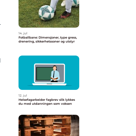
-
14. jul
Fotballbane: Dimensjoner, type gress,
drenering, sikkerhetssoner og utstyr
I
12. jul
Helsefagarbeider fagbrev slik lykkes
du med utdanningen som voksen