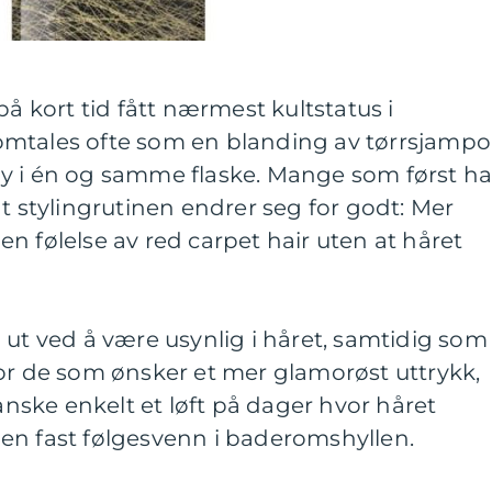
på kort tid fått nærmest kultstatus i
mtales ofte som en blanding av tørrsjampo
y i én og samme flaske. Mange som først ha
at stylingrutinen endrer seg for godt: Mer
n følelse av red carpet hair uten at håret
 ut ved å være usynlig i håret, samtidig som
or de som ønsker et mer glamorøst uttrykk,
ganske enkelt et løft på dager hvor håret
rt en fast følgesvenn i baderomshyllen.