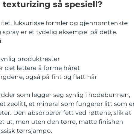
 texturizing så spesiell?
alitet, luksuriøse formler og gjennomtenkte
g spray er et tydelig eksempel på dette.
:
synlig produktrester
r det lettere å forme håret
engdene, også på fint og flatt hår
 pudder som legger seg synlig i hodebunnen,
t zeolitt, et mineral som fungerer litt som e
er. Den absorberer fett ved røttene, slik at
ket ut, men uten den tørre, matte finishen
ssisk tørrsjampo.