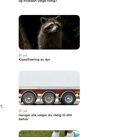
og hvordan velge riktig?
31. jul
Klassifisering av dyr
n
31. jul
Henger slik velger du riktig til ditt
behov