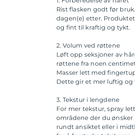
1. Forberedelse av håret
Rist flasken godt før bruk.
dagen(e) etter. Produktet
og fint til kraftig og tykt.
2. Volum ved røttene
Løft opp seksjoner av hår
røttene fra noen centimet
Masser lett med fingertup
Dette gir et mer luftig og
3. Tekstur i lengdene
For mer tekstur, spray le
områdene der du ønsker me
rundt ansiktet eller i mi