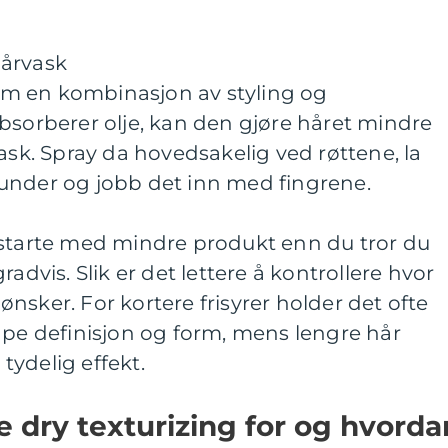
hårvask
m en kombinasjon av styling og
bsorberer olje, kan den gjøre håret mindre
ask. Spray da hovedsakelig ved røttene, la
under og jobb det inn med fingrene.
 starte med mindre produkt enn du tror du
advis. Slik er det lettere å kontrollere hvor
nsker. For kortere frisyrer holder det ofte
ape definisjon og form, mens lengre hår
 tydelig effekt.
 dry texturizing for og hvorda