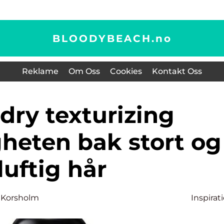
BLOODYBEACH.
no
Reklame
Om Oss
Cookies
Kontakt Oss
eten bak stort og
luftig hår
 Korsholm
Inspirat