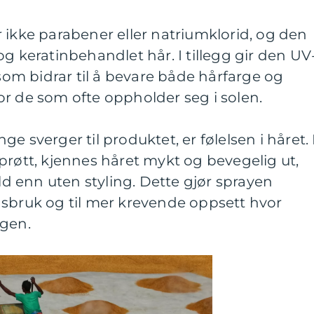
 ikke parabener eller natriumklorid, og den
og keratinbehandlet hår. I tillegg gir den UV
 som bidrar til å bevare både hårfarge og
 for de som ofte oppholder seg i solen.
e sverger til produktet, er følelsen i håret. 
r sprøtt, kjennes håret mykt og bevegelig ut,
 enn uten styling. Dette gjør sprayen
gsbruk og til mer krevende oppsett hvor
agen.