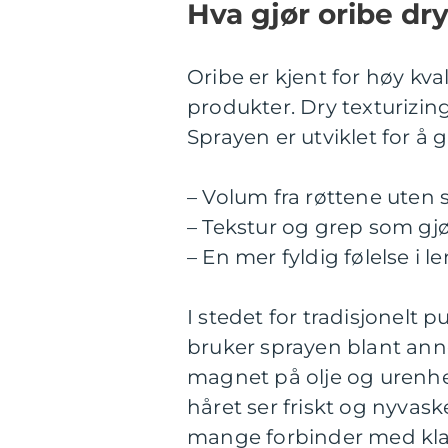
Hva gjør oribe dry
Oribe er kjent for høy kv
produkter. Dry texturizin
Sprayen er utviklet for å gi
– Volum fra røttene uten 
– Tekstur og grep som gjø
– En mer fyldig følelse i l
I stedet for tradisjonelt
bruker sprayen blant anne
magnet på olje og urenhet
håret ser friskt og nyvas
mange forbinder med kla