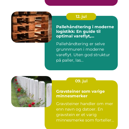
lønn over ...
12. jul
Pallehåndtering i moderne
logistikk: En guide til
optimal vareflyt,
skadereduksjon och
Pallehåndtering er selve
terminaleffektivitet
grunnmuren i moderne
vareflyt. Uten god struktur
på paller, las...
09. jul
Gravsteiner som varige
minnesmerker
Gravsteiner handler om mer
enn navn og datoer. En
gravstein er et varig
minnesmerke som forteller
en...