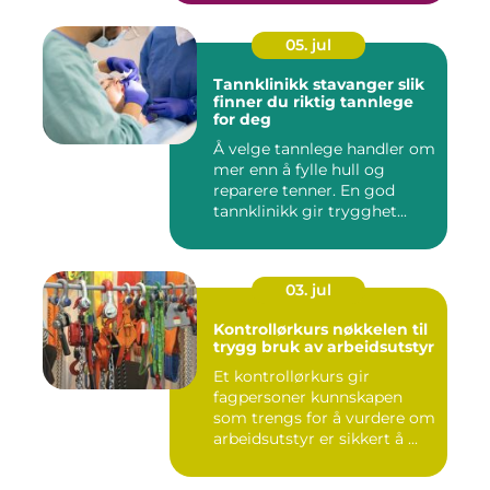
05. jul
Tannklinikk stavanger slik
finner du riktig tannlege
for deg
Å velge tannlege handler om
mer enn å fylle hull og
reparere tenner. En god
tannklinikk gir trygghet...
03. jul
Kontrollørkurs nøkkelen til
trygg bruk av arbeidsutstyr
Et kontrollørkurs gir
fagpersoner kunnskapen
som trengs for å vurdere om
arbeidsutstyr er sikkert å ...