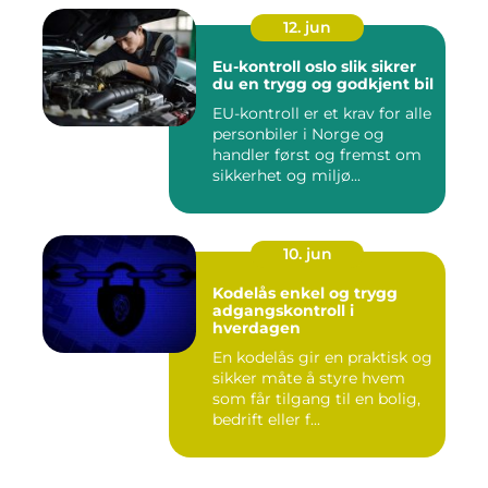
12. jun
Eu-kontroll oslo slik sikrer
du en trygg og godkjent bil
EU-kontroll er et krav for alle
personbiler i Norge og
handler først og fremst om
sikkerhet og miljø...
10. jun
Kodelås enkel og trygg
adgangskontroll i
hverdagen
En kodelås gir en praktisk og
sikker måte å styre hvem
som får tilgang til en bolig,
bedrift eller f...