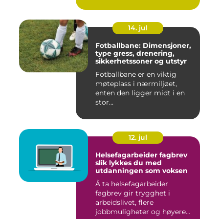
14. jul
Fotballbane: Dimensjoner,
type gress, drenering,
sikkerhetssoner og utstyr
Fotballbane er en viktig
møteplass i nærmiljøet,
enten den ligger midt i en
stor...
12. jul
Helsefagarbeider fagbrev
slik lykkes du med
utdanningen som voksen
Å ta helsefagarbeider
fagbrev gir trygghet i
arbeidslivet, flere
jobbmuligheter og høyere