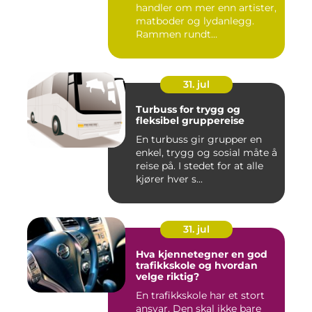
handler om mer enn artister,
matboder og lydanlegg.
Rammen rundt
arrangement...
31. jul
Turbuss for trygg og
fleksibel gruppereise
En turbuss gir grupper en
enkel, trygg og sosial måte å
reise på. I stedet for at alle
kjører hver s...
31. jul
Hva kjennetegner en god
trafikkskole og hvordan
velge riktig?
En trafikkskole har et stort
ansvar. Den skal ikke bare