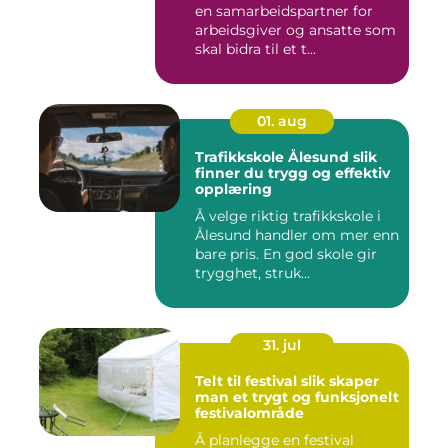
en samarbeidspartner for
arbeidsgiver og ansatte som
skal bidra til et t...
01. aug
Trafikkskole Ålesund slik
finner du trygg og effektiv
opplæring
Å velge riktig trafikkskole i
Ålesund handler om mer enn
bare pris. En god skole gir
trygghet, struk...
31. jul
Telt til festival slik skaper
man et trygt og funksjonelt
festivalområde
Å planlegge en festival