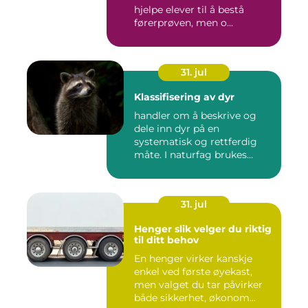
hjelpe elever til å bestå
førerprøven, men o...
31. jul
Klassifisering av dyr
handler om å beskrive og
dele inn dyr på en
systematisk og rettferdig
måte. I naturfag brukes
klassi...
31. jul
Henger slik velger du riktig
til ditt behov
En henger virker kanskje
enkel ved første øyekast,
men valget du tar påvirker
både sikkerhet, økonom...