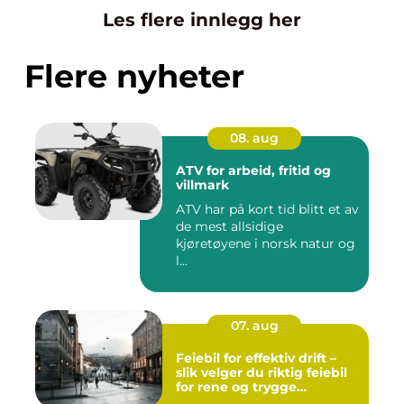
Les flere innlegg her
Flere nyheter
08. aug
ATV for arbeid, fritid og
villmark
ATV har på kort tid blitt et av
de mest allsidige
kjøretøyene i norsk natur og
l...
07. aug
Feiebil for effektiv drift –
slik velger du riktig feiebil
for rene og trygge
bymiljøer