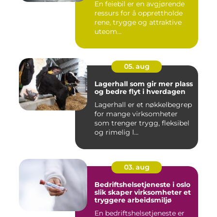
En feiebil er en avgjørende
ressurs for å opprettholde
rene, trygge og attraktive
uteom...
05. aug
Lagerhall som gir mer plass
og bedre flyt i hverdagen
Lagerhall er et nøkkelbegrep
for mange virksomheter
som trenger trygg, fleksibel
og rimelig l...
03. aug
Bedriftshelsetjeneste i oslo
slik skaper virksomheter et
tryggere arbeidsmiljø
En bedriftshelsetjeneste er