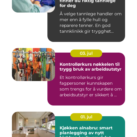
finner du riktig tannlege
for deg
Å velge tannlege handler om
mer enn å fylle hull og
reparere tenner. En god
tannklinikk gir trygghet...
03. jul
Kontrollørkurs nøkkelen til
trygg bruk av arbeidsutstyr
Et kontrollørkurs gir
fagpersoner kunnskapen
som trengs for å vurdere om
arbeidsutstyr er sikkert å ...
01. jul
Kjøkken alnabru: smart
planlegging av nytt