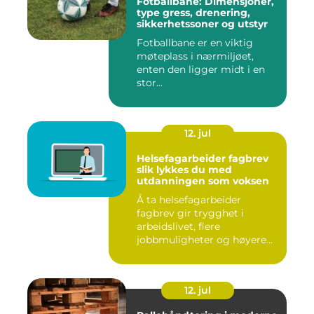
Fotballbane: Dimensjoner,
type gress, drenering,
sikkerhetssoner og utstyr
Fotballbane er en viktig
møteplass i nærmiljøet,
enten den ligger midt i en
stor...
12. jul
Helsefagarbeider fagbrev
slik lykkes du med
utdanningen som voksen
Å ta helsefagarbeider
fagbrev gir trygghet i
arbeidslivet, flere
jobbmuligheter og høyere
lønn over ...
12. jul