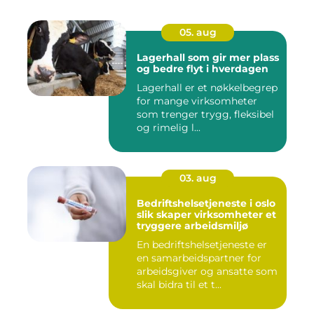
05. aug
Lagerhall som gir mer plass
og bedre flyt i hverdagen
Lagerhall er et nøkkelbegrep
for mange virksomheter
som trenger trygg, fleksibel
og rimelig l...
03. aug
Bedriftshelsetjeneste i oslo
slik skaper virksomheter et
tryggere arbeidsmiljø
En bedriftshelsetjeneste er
en samarbeidspartner for
arbeidsgiver og ansatte som
skal bidra til et t...