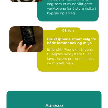
dag som et av de viktigste
verktøyene for å styre risiko i
bygge- og anleg...
08. jun
Brukt iphone smart valg for
både lommebok og miljø
En brukt iPhone gir tilgang
til Apples økosystem til en
langt lavere pris enn en helt
ny modell. Man...
Adresse