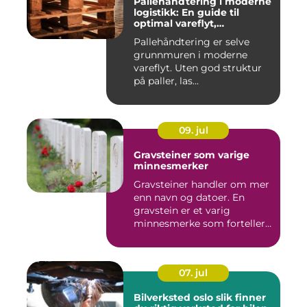
Pallehåndtering i moderne
logistikk: En guide til
optimal vareflyt,
skadereduksjon och
Pallehåndtering er selve
terminaleffektivitet
grunnmuren i moderne
vareflyt. Uten god struktur
på paller, las...
09. jul
Gravsteiner som varige
minnesmerker
Gravsteiner handler om mer
enn navn og datoer. En
gravstein er et varig
minnesmerke som forteller
en...
07. jul
Bilverksted oslo slik finner