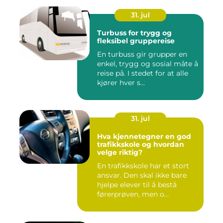
31. jul
Turbuss for trygg og
fleksibel gruppereise
En turbuss gir grupper en
enkel, trygg og sosial måte å
reise på. I stedet for at alle
kjører hver s...
31. jul
Hva kjennetegner en god
trafikkskole og hvordan
velge riktig?
En trafikkskole har et stort
ansvar. Den skal ikke bare
hjelpe elever til å bestå
førerprøven, men o...