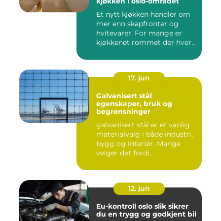
kjøkken i oslo-området
Et nytt kjøkken handler om
mer enn skapfronter og
hvitevarer. For mange er
kjøkkenet rommet der hver...
17. jun
Galvanisert stål
egenskaper, bruk og
begrensninger
galvanisert stål er et vanlig
materialvalg i både industri,
bygg og interiør. Mange
velger det fordi...
12. jun
Eu-kontroll oslo slik sikrer
du en trygg og godkjent bil