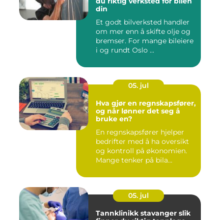
du riktig verksted for bilen
din
Et godt bilverksted handler
om mer enn å skifte olje og
bremser. For mange bileiere
i og rundt Oslo ...
05. jul
Hva gjør en regnskapsfører,
og når lønner det seg å
bruke en?
En regnskapsfører hjelper
bedrifter med å ha oversikt
og kontroll på økonomien.
Mange tenker på bila...
05. jul
Tannklinikk stavanger slik