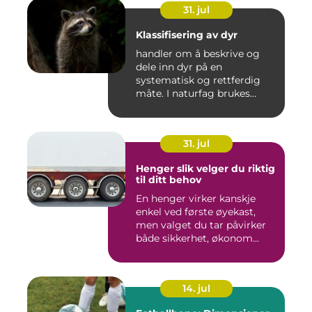
31. jul
Klassifisering av dyr
handler om å beskrive og
dele inn dyr på en
systematisk og rettferdig
måte. I naturfag brukes
klassi...
31. jul
Henger slik velger du riktig
til ditt behov
En henger virker kanskje
enkel ved første øyekast,
men valget du tar påvirker
både sikkerhet, økonom...
14. jul