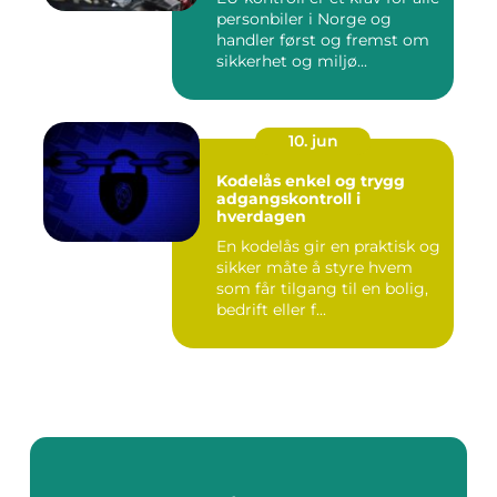
personbiler i Norge og
handler først og fremst om
sikkerhet og miljø...
10. jun
Kodelås enkel og trygg
adgangskontroll i
hverdagen
En kodelås gir en praktisk og
sikker måte å styre hvem
som får tilgang til en bolig,
bedrift eller f...