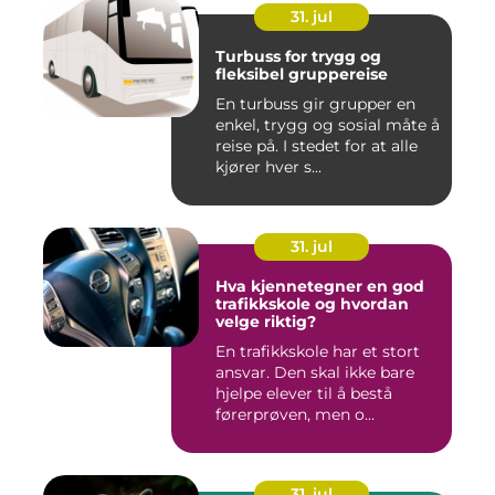
31. jul
Turbuss for trygg og
fleksibel gruppereise
En turbuss gir grupper en
enkel, trygg og sosial måte å
reise på. I stedet for at alle
kjører hver s...
31. jul
Hva kjennetegner en god
trafikkskole og hvordan
velge riktig?
En trafikkskole har et stort
ansvar. Den skal ikke bare
hjelpe elever til å bestå
førerprøven, men o...
31. jul