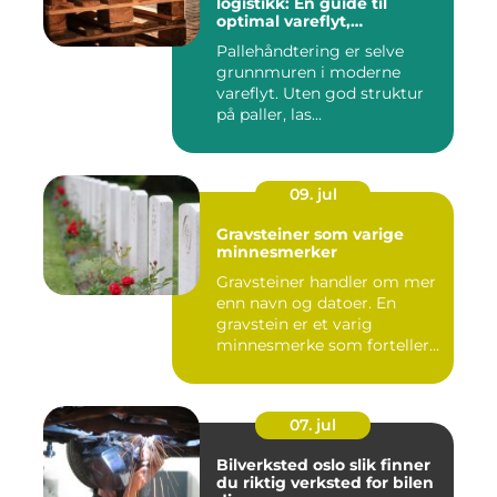
logistikk: En guide til
optimal vareflyt,
skadereduksjon och
Pallehåndtering er selve
terminaleffektivitet
grunnmuren i moderne
vareflyt. Uten god struktur
på paller, las...
09. jul
Gravsteiner som varige
minnesmerker
Gravsteiner handler om mer
enn navn og datoer. En
gravstein er et varig
minnesmerke som forteller
en...
07. jul
Bilverksted oslo slik finner
du riktig verksted for bilen