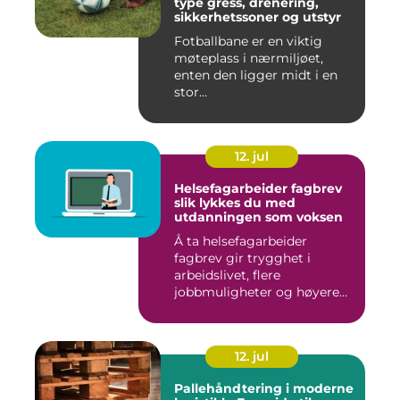
type gress, drenering,
sikkerhetssoner og utstyr
Fotballbane er en viktig
møteplass i nærmiljøet,
enten den ligger midt i en
stor...
12. jul
Helsefagarbeider fagbrev
slik lykkes du med
utdanningen som voksen
Å ta helsefagarbeider
fagbrev gir trygghet i
arbeidslivet, flere
jobbmuligheter og høyere
lønn over ...
12. jul
Pallehåndtering i moderne