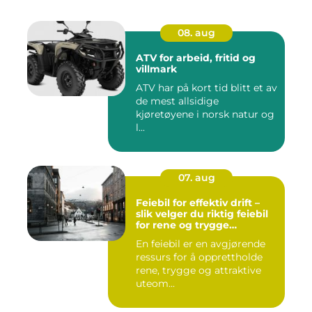
08. aug
ATV for arbeid, fritid og
villmark
ATV har på kort tid blitt et av
de mest allsidige
kjøretøyene i norsk natur og
l...
07. aug
Feiebil for effektiv drift –
slik velger du riktig feiebil
for rene og trygge
bymiljøer
En feiebil er en avgjørende
ressurs for å opprettholde
rene, trygge og attraktive
uteom...