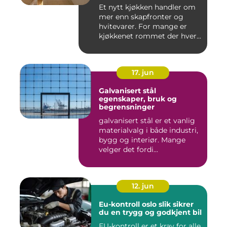
Et nytt kjøkken handler om
mer enn skapfronter og
hvitevarer. For mange er
kjøkkenet rommet der hver...
17. jun
Galvanisert stål
egenskaper, bruk og
begrensninger
galvanisert stål er et vanlig
materialvalg i både industri,
bygg og interiør. Mange
velger det fordi...
12. jun
Eu-kontroll oslo slik sikrer
du en trygg og godkjent bil
EU-kontroll er et krav for alle