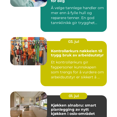
for deg
Å velge tannlege handler om
mer enn å fylle hull og
reparere tenner. En god
tannklinikk gir trygghet...
03. jul
Kontrollørkurs nøkkelen til
trygg bruk av arbeidsutstyr
Et kontrollørkurs gir
fagpersoner kunnskapen
som trengs for å vurdere om
arbeidsutstyr er sikkert å ...
01. jul
Kjøkken alnabru: smart
planlegging av nytt
kjøkken i oslo-området