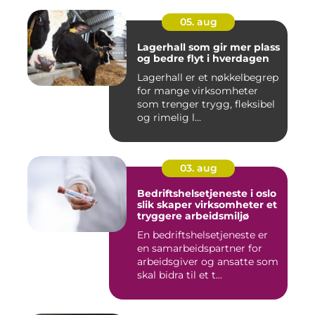
05. aug
Lagerhall som gir mer plass
og bedre flyt i hverdagen
Lagerhall er et nøkkelbegrep
for mange virksomheter
som trenger trygg, fleksibel
og rimelig l...
03. aug
Bedriftshelsetjeneste i oslo
slik skaper virksomheter et
tryggere arbeidsmiljø
En bedriftshelsetjeneste er
en samarbeidspartner for
arbeidsgiver og ansatte som
skal bidra til et t...