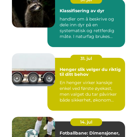
Klassifisering av dyr
handler om å beskrive og
dele inn dyr på en
systematisk og rettferdig
måte. I naturfag brukes
klassi...
31. jul
Henger slik velger du riktig
til ditt behov
En henger virker kanskje
enkel ved første øyekast,
men valget du tar påvirker
både sikkerhet, økonom...
14. jul
Fotballbane: Dimensjoner,