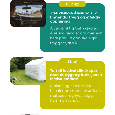
01. aug
Trafikkskole Ålesund slik
finner du trygg og effektiv
opplæring
Å velge riktig trafikkskole i
Ålesund handler om mer enn
bare pris. En god skole gir
trygghet, struk...
31. jul
Telt til festival slik skaper
man et trygt og funksjonelt
festivalområde
Å planlegge en festival
handler om mer enn artister,
matboder og lydanlegg.
Rammen rundt
arrangement...