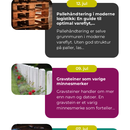
12. jul
Pallehåndtering i moderne
logistikk: En guide til
optimal vareflyt,
skadereduksjon och
Pallehåndtering er selve
terminaleffektivitet
grunnmuren i moderne
vareflyt. Uten god struktur
på paller, las...
09. jul
Gravsteiner som varige
minnesmerker
Gravsteiner handler om mer
enn navn og datoer. En
gravstein er et varig
minnesmerke som forteller
en...
07. jul