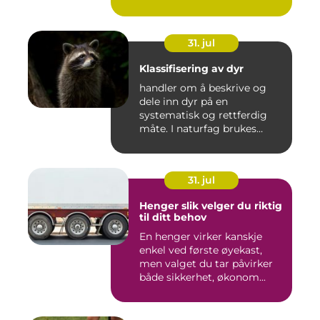
31. jul
Klassifisering av dyr
handler om å beskrive og
dele inn dyr på en
systematisk og rettferdig
måte. I naturfag brukes
klassi...
31. jul
Henger slik velger du riktig
til ditt behov
En henger virker kanskje
enkel ved første øyekast,
men valget du tar påvirker
både sikkerhet, økonom...