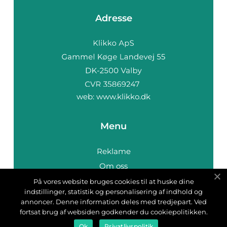
Adresse
web:
www.klikko.dk
Menu
Reklame
Om oss
Cookies
På vores website bruges cookies til at huske dine
indstillinger, statistik og personalisering af indhold og
Kontakt Oss
annoncer. Denne information deles med tredjepart. Ved
Sitemap
fortsat brug af websiden godkender du cookiepolitikken.
Ok
Privatlivspolitik