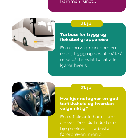
Rammen rundt
arrangement...
31. jul
Turbuss for trygg og
fleksibel gruppereise
En turbuss gir grupper en
enkel, trygg og sosial måte å
reise på. I stedet for at alle
kjører hver s...
31. jul
Hva kjennetegner en god
trafikkskole og hvordan
velge riktig?
En trafikkskole har et stort
ansvar. Den skal ikke bare
hjelpe elever til å bestå
førerprøven, men o...