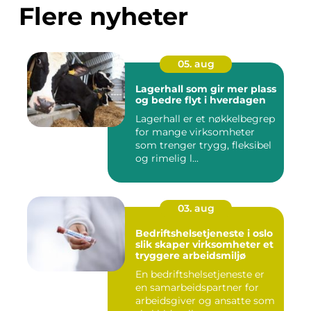
Flere nyheter
05. aug
Lagerhall som gir mer plass
og bedre flyt i hverdagen
Lagerhall er et nøkkelbegrep
for mange virksomheter
som trenger trygg, fleksibel
og rimelig l...
03. aug
Bedriftshelsetjeneste i oslo
slik skaper virksomheter et
tryggere arbeidsmiljø
En bedriftshelsetjeneste er
en samarbeidspartner for
arbeidsgiver og ansatte som