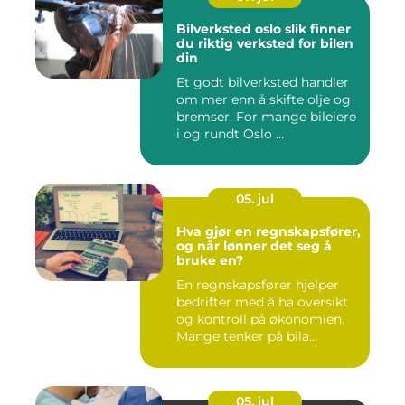
Bilverksted oslo slik finner
du riktig verksted for bilen
din
Et godt bilverksted handler
om mer enn å skifte olje og
bremser. For mange bileiere
i og rundt Oslo ...
05. jul
Hva gjør en regnskapsfører,
og når lønner det seg å
bruke en?
En regnskapsfører hjelper
bedrifter med å ha oversikt
og kontroll på økonomien.
Mange tenker på bila...
05. jul