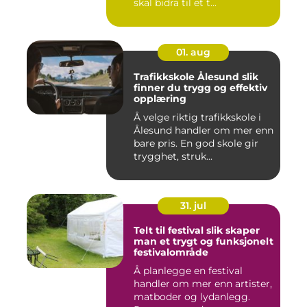
skal bidra til et t...
01. aug
Trafikkskole Ålesund slik
finner du trygg og effektiv
opplæring
Å velge riktig trafikkskole i
Ålesund handler om mer enn
bare pris. En god skole gir
trygghet, struk...
31. jul
Telt til festival slik skaper
man et trygt og funksjonelt
festivalområde
Å planlegge en festival
handler om mer enn artister,
matboder og lydanlegg.