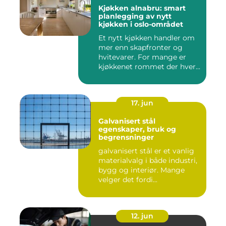
Kjøkken alnabru: smart
planlegging av nytt
kjøkken i oslo-området
Et nytt kjøkken handler om
mer enn skapfronter og
hvitevarer. For mange er
kjøkkenet rommet der hver...
17. jun
Galvanisert stål
egenskaper, bruk og
begrensninger
galvanisert stål er et vanlig
materialvalg i både industri,
bygg og interiør. Mange
velger det fordi...
12. jun