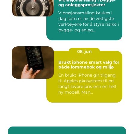
Vibrasjonsmåling i bygge-
og anleggsprosjekter
Vibrasjonsmåling brukes i
dag som et av de viktigste
verktøyene for å styre risiko i
bygge- og anleg...
08. jun
Brukt iphone smart valg for
både lommebok og miljø
En brukt iPhone gir tilgang
til Apples økosystem til en
langt lavere pris enn en helt
ny modell. Man...