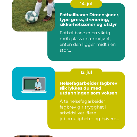
14. jul
Fotballbane: Dimensjoner,
type gress, drenering,
sikkerhetssoner og utstyr
Fotballbane er en viktig
møteplass i nærmiljøet,
enten den ligger midt i en
stor...
12. jul
Helsefagarbeider fagbrev
slik lykkes du med
utdanningen som voksen
Å ta helsefagarbeider
fagbrev gir trygghet i
arbeidslivet, flere
jobbmuligheter og høyere
lønn over ...