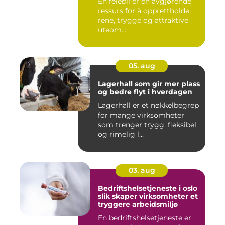
En feiebil er en avgjørende
ressurs for å opprettholde
rene, trygge og attraktive
uteom...
05. aug
Lagerhall som gir mer plass
og bedre flyt i hverdagen
Lagerhall er et nøkkelbegrep
for mange virksomheter
som trenger trygg, fleksibel
og rimelig l...
03. aug
Bedriftshelsetjeneste i oslo
slik skaper virksomheter et
tryggere arbeidsmiljø
En bedriftshelsetjeneste er