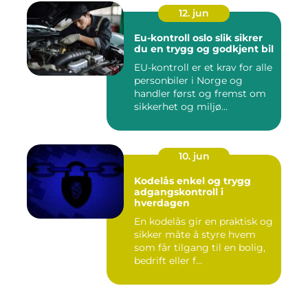
12. jun
Eu-kontroll oslo slik sikrer
du en trygg og godkjent bil
EU-kontroll er et krav for alle
personbiler i Norge og
handler først og fremst om
sikkerhet og miljø...
10. jun
Kodelås enkel og trygg
adgangskontroll i
hverdagen
En kodelås gir en praktisk og
sikker måte å styre hvem
som får tilgang til en bolig,
bedrift eller f...