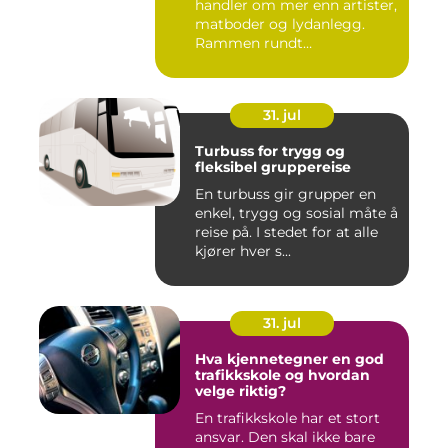
handler om mer enn artister,
matboder og lydanlegg.
Rammen rundt
arrangement...
31. jul
Turbuss for trygg og
fleksibel gruppereise
En turbuss gir grupper en
enkel, trygg og sosial måte å
reise på. I stedet for at alle
kjører hver s...
31. jul
Hva kjennetegner en god
trafikkskole og hvordan
velge riktig?
En trafikkskole har et stort
ansvar. Den skal ikke bare