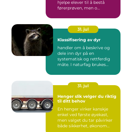
hjelpe elever til å bestå
førerprøven, men o...
31. jul
Klassifisering av dyr
handler om å beskrive og
dele inn dyr på en
systematisk og rettferdig
måte. I naturfag brukes
klassi...
31. jul
Henger slik velger du riktig
til ditt behov
En henger virker kanskje
enkel ved første øyekast,
men valget du tar påvirker
både sikkerhet, økonom...