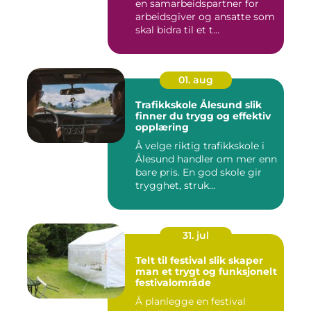
en samarbeidspartner for
arbeidsgiver og ansatte som
skal bidra til et t...
01. aug
Trafikkskole Ålesund slik
finner du trygg og effektiv
opplæring
Å velge riktig trafikkskole i
Ålesund handler om mer enn
bare pris. En god skole gir
trygghet, struk...
31. jul
Telt til festival slik skaper
man et trygt og funksjonelt
festivalområde
Å planlegge en festival