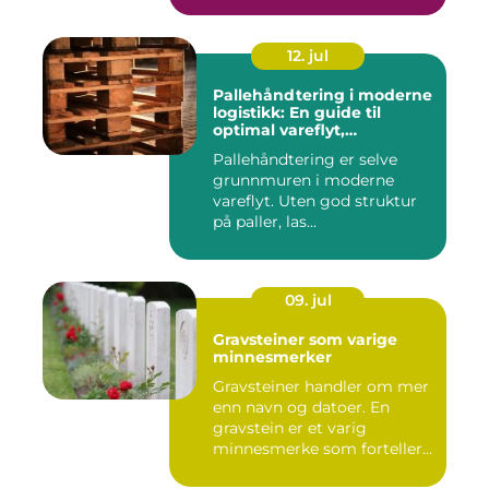
12. jul
Pallehåndtering i moderne
logistikk: En guide til
optimal vareflyt,
skadereduksjon och
Pallehåndtering er selve
terminaleffektivitet
grunnmuren i moderne
vareflyt. Uten god struktur
på paller, las...
09. jul
Gravsteiner som varige
minnesmerker
Gravsteiner handler om mer
enn navn og datoer. En
gravstein er et varig
minnesmerke som forteller
en...