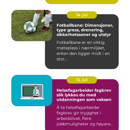
14. jul
Fotballbane: Dimensjoner,
type gress, drenering,
sikkerhetssoner og utstyr
Fotballbane er en viktig
møteplass i nærmiljøet,
enten den ligger midt i en
stor...
12. jul
Helsefagarbeider fagbrev
slik lykkes du med
utdanningen som voksen
Å ta helsefagarbeider
fagbrev gir trygghet i
arbeidslivet, flere
jobbmuligheter og høyere
lønn over ...