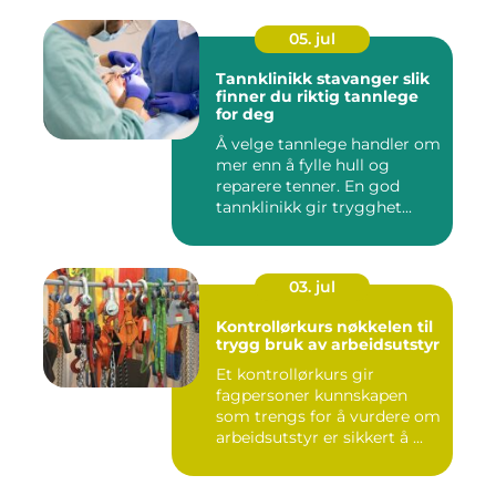
05. jul
Tannklinikk stavanger slik
finner du riktig tannlege
for deg
Å velge tannlege handler om
mer enn å fylle hull og
reparere tenner. En god
tannklinikk gir trygghet...
03. jul
Kontrollørkurs nøkkelen til
trygg bruk av arbeidsutstyr
Et kontrollørkurs gir
fagpersoner kunnskapen
som trengs for å vurdere om
arbeidsutstyr er sikkert å ...