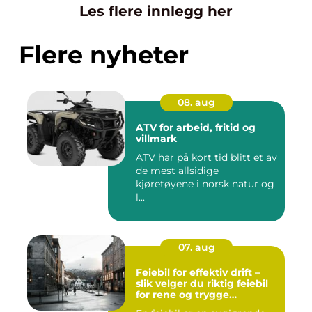
Les flere innlegg her
Flere nyheter
08. aug
ATV for arbeid, fritid og
villmark
ATV har på kort tid blitt et av
de mest allsidige
kjøretøyene i norsk natur og
l...
07. aug
Feiebil for effektiv drift –
slik velger du riktig feiebil
for rene og trygge
bymiljøer