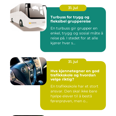
31. jul
Turbuss for trygg og
fleksibel gruppereise
En turbuss gir grupper en
enkel, trygg og sosial måte å
reise på. I stedet for at alle
kjører hver s...
31. jul
Hva kjennetegner en god
trafikkskole og hvordan
velge riktig?
En trafikkskole har et stort
ansvar. Den skal ikke bare
hjelpe elever til å bestå
førerprøven, men o...