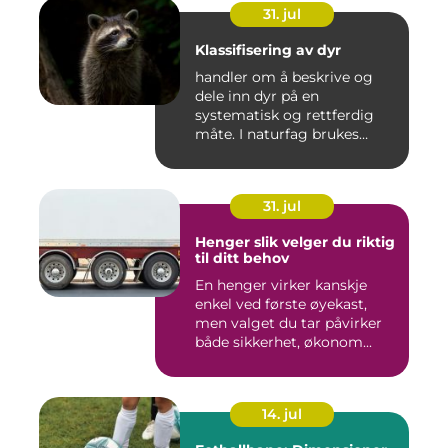
31. jul
Klassifisering av dyr
handler om å beskrive og
dele inn dyr på en
systematisk og rettferdig
måte. I naturfag brukes
klassi...
31. jul
Henger slik velger du riktig
til ditt behov
En henger virker kanskje
enkel ved første øyekast,
men valget du tar påvirker
både sikkerhet, økonom...
14. jul