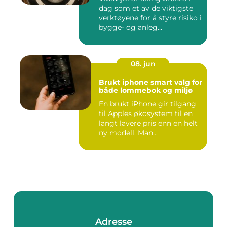
dag som et av de viktigste
verktøyene for å styre risiko i
bygge- og anleg...
08. jun
Brukt iphone smart valg for
både lommebok og miljø
En brukt iPhone gir tilgang
til Apples økosystem til en
langt lavere pris enn en helt
ny modell. Man...
Adresse