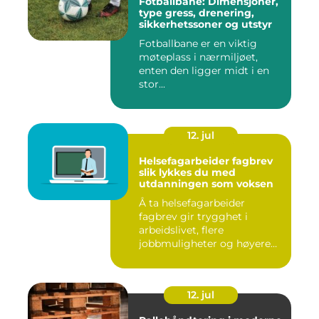
Fotballbane: Dimensjoner,
type gress, drenering,
sikkerhetssoner og utstyr
Fotballbane er en viktig
møteplass i nærmiljøet,
enten den ligger midt i en
stor...
12. jul
Helsefagarbeider fagbrev
slik lykkes du med
utdanningen som voksen
Å ta helsefagarbeider
fagbrev gir trygghet i
arbeidslivet, flere
jobbmuligheter og høyere
lønn over ...
12. jul