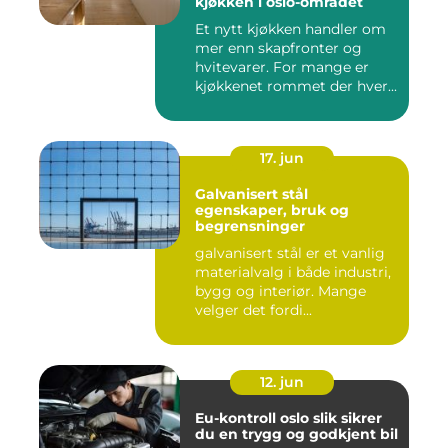
kjøkken i oslo-området
Et nytt kjøkken handler om
mer enn skapfronter og
hvitevarer. For mange er
kjøkkenet rommet der hver...
17. jun
Galvanisert stål
egenskaper, bruk og
begrensninger
galvanisert stål er et vanlig
materialvalg i både industri,
bygg og interiør. Mange
velger det fordi...
12. jun
Eu-kontroll oslo slik sikrer
du en trygg og godkjent bil