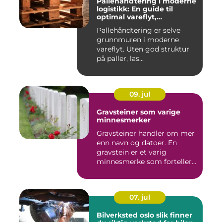
Pallehåndtering i moderne
logistikk: En guide til
optimal vareflyt,
skadereduksjon och
Pallehåndtering er selve
terminaleffektivitet
grunnmuren i moderne
vareflyt. Uten god struktur
på paller, las...
09. jul
Gravsteiner som varige
minnesmerker
Gravsteiner handler om mer
enn navn og datoer. En
gravstein er et varig
minnesmerke som forteller
en...
07. jul
Bilverksted oslo slik finner