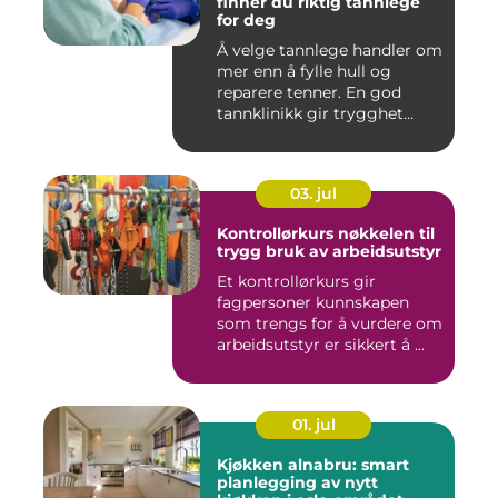
finner du riktig tannlege
for deg
Å velge tannlege handler om
mer enn å fylle hull og
reparere tenner. En god
tannklinikk gir trygghet...
03. jul
Kontrollørkurs nøkkelen til
trygg bruk av arbeidsutstyr
Et kontrollørkurs gir
fagpersoner kunnskapen
som trengs for å vurdere om
arbeidsutstyr er sikkert å ...
01. jul
Kjøkken alnabru: smart
planlegging av nytt