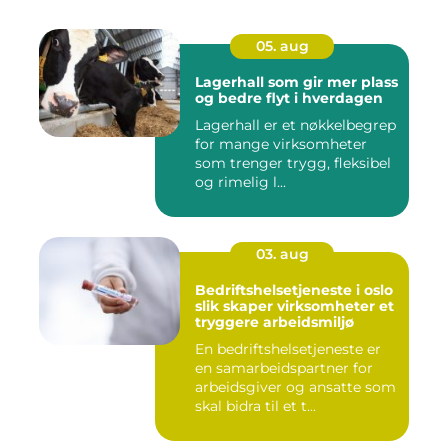
05. aug
Lagerhall som gir mer plass
og bedre flyt i hverdagen
Lagerhall er et nøkkelbegrep
for mange virksomheter
som trenger trygg, fleksibel
og rimelig l...
03. aug
Bedriftshelsetjeneste i oslo
slik skaper virksomheter et
tryggere arbeidsmiljø
En bedriftshelsetjeneste er
en samarbeidspartner for
arbeidsgiver og ansatte som
skal bidra til et t...