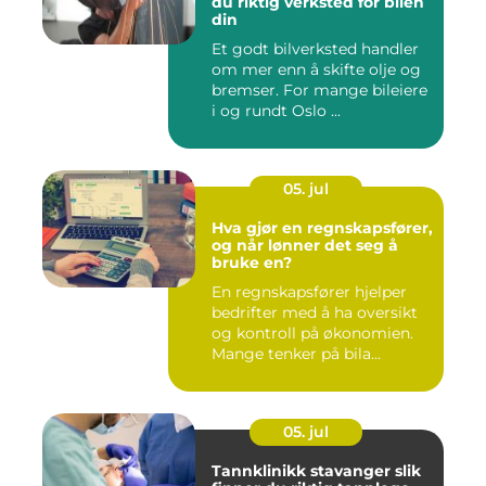
du riktig verksted for bilen
din
Et godt bilverksted handler
om mer enn å skifte olje og
bremser. For mange bileiere
i og rundt Oslo ...
05. jul
Hva gjør en regnskapsfører,
og når lønner det seg å
bruke en?
En regnskapsfører hjelper
bedrifter med å ha oversikt
og kontroll på økonomien.
Mange tenker på bila...
05. jul
Tannklinikk stavanger slik