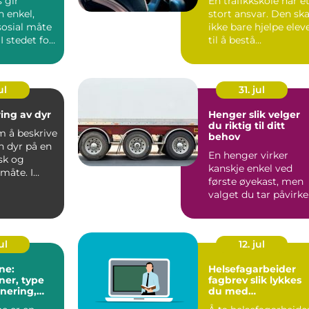
 gir
En trafikkskole har e
 enkel,
stort ansvar. Den ska
sosial måte
ikke bare hjelpe elev
 I stedet for
til å bestå
er hver s...
førerprøven, men o...
ul
31. jul
ring av dyr
Henger slik velger
du riktig til ditt
m å beskrive
behov
n dyr på en
En henger virker
sk og
kanskje enkel ved
 måte. I
første øyekast, men
brukes
valget du tar påvirke
både sikkerhet,
økonom...
ul
12. jul
ne:
Helsefagarbeider
er, type
fagbrev slik lykkes
enering,
du med
ssoner og
utdanningen som