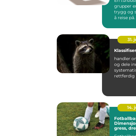
En turbuss
grupper en
trygg og 
å reise på.
at alle kjør
31. j
Klassifise
handler o
og dele in
systemati
rettferdig
naturfag 
klassi...
14. j
Fotballba
Dimensjon
gress, dr
sikkerhet