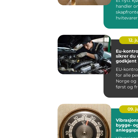
Et nytt kj
handler o
skapfront
hvitevarer
mange er 
rommet de
12. j
Eu-kontroll 
sikrer du
godkjent 
EU-kontrol
for alle pe
Norge og 
først og 
sikkerhet o
09. 
Vibrasjon
bygge- o
anleggspr