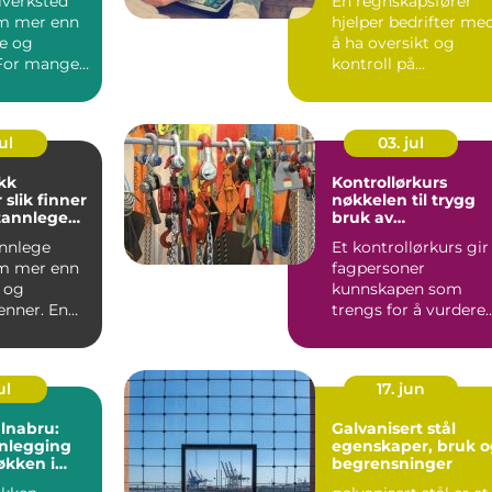
lverksted
En regnskapsfører
m mer enn
hjelper bedrifter me
je og
å ha oversikt og
For mange
kontroll på
 og rundt
økonomien. Mange
tenker på bila...
ul
03. jul
kk
Kontrollørkurs
er
nøkkelen til trygg
 tannlege
bruk av
arbeidsutstyr
annlege
Et kontrollørkurs gir
m mer enn
fagpersoner
l og
kunnskapen som
enner. En
trengs for å vurdere
inikk gir
om arbeidsutstyr er
sikkert å ...
ul
17. jun
lnabru:
Galvanisert stål
anlegging
egenskaper, bruk o
økken i
begrensninger
ådet