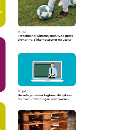
t
l
er
14. jul
Fotballbane: Dimensjoner, type gress,
drenering, sikkerhetssoner og utstyr
r
12. jul
Helsefagarbeider fagbrev slik lykkes
du med utdanningen som voksen