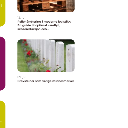
r
 i
12. jul
Pallehåndtering i moderne logistikk:
En guide til optimal vareflyt,
skadereduksjon och
terminaleffektivitet
g
09. jul
Gravsteiner som varige minnesmerker
å