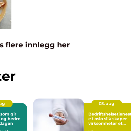
s flere innlegg her
ter
aug
03. aug
 som gir
Bedriftshelsetjenes
 og bedre
e i oslo slik skaper
erdagen
virksomheter et
tryggere