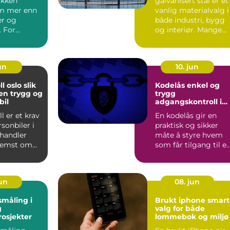
økken
galvanisert stål er et
m mer enn
vanlig materialvalg i
er og
både industri, bygg
. For
og interiør. Mange
kjøkkenet
velger det fordi...
r hver...
un
10. jun
oslo slik
Kodelås enkel og
 en trygg og
trygg
bil
adgangskontroll i
hverdagen
l er et krav
En kodelås gir en
rsonbiler i
praktisk og sikker
handler
måte å styre hvem
fremst om
som får tilgang til e
g miljø...
bolig, bedrift eller f...
jun
08. jun
småling i
Brukt iphone smart
g
valg for både
osjekter
lommebok og miljø