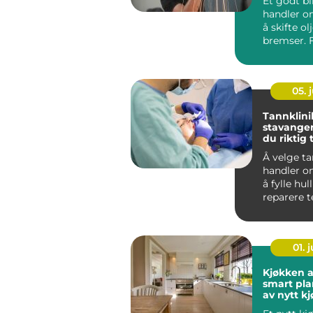
Et godt bi
handler o
å skifte ol
bremser. 
bileiere i
Oslo ...
05. j
Tannklini
stavanger slik finn
du riktig
for deg
Å velge t
handler o
å fylle hul
reparere t
god tannkl
trygghet...
01. j
Kjøkken a
smart pl
av nytt kj
oslo-omr