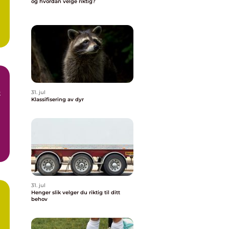
og hvordan velge riktig?
t
31. jul
Klassifisering av dyr
31. jul
Henger slik velger du riktig til ditt
behov