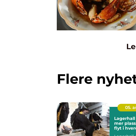
Le
Flere nyhe
05. 
Lagerhall
mer plass
flyt i hv