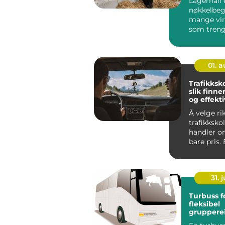
Lagerhall 
nøkkelbeg
mange vi
som treng
fleksibel o
01. 
Trafikksk
slik finne
og effekti
opplærin
Å velge ri
trafikksko
handler o
bare pris.
skole gir 
struk...
31. j
Turbuss f
fleksibel
gruppere