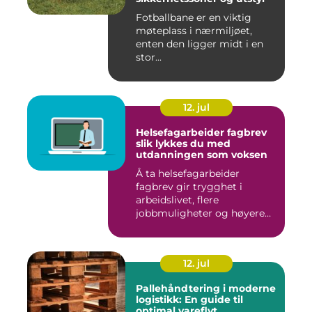
Fotballbane er en viktig
møteplass i nærmiljøet,
enten den ligger midt i en
stor...
12. jul
Helsefagarbeider fagbrev
slik lykkes du med
utdanningen som voksen
Å ta helsefagarbeider
fagbrev gir trygghet i
arbeidslivet, flere
jobbmuligheter og høyere
lønn over ...
12. jul
Pallehåndtering i moderne
logistikk: En guide til
optimal vareflyt,