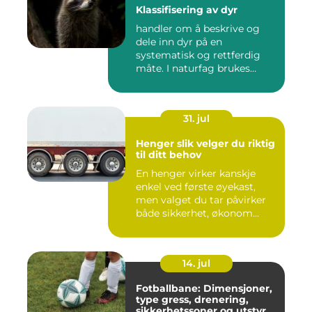
Klassifisering av dyr
handler om å beskrive og
dele inn dyr på en
systematisk og rettferdig
måte. I naturfag brukes
klassi...
31. jul
Henger slik velger du riktig
til ditt behov
En henger virker kanskje
enkel ved første øyekast,
men valget du tar påvirker
både sikkerhet, økonom...
14. jul
Fotballbane: Dimensjoner,
type gress, drenering,
sikkerhetssoner og utstyr