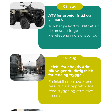
08. aug
ATV for arbeid, fritid og
villmark
ATV har på kort tid blitt et av
de mest allsidige
kjøretøyene i norsk natur og
l...
07. aug
Feiebil for effektiv drift –
slik velger du riktig feiebil
for rene og trygge
bymiljøer
En feiebil er en avgjørende
ressurs for å opprettholde
rene, trygge og attraktive
uteom...