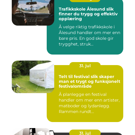
Trafikkskole Ålesund slik
finner du trygg og effektiv
opplæring
Å velge riktig trafikkskole i
Ålesund handler om mer enn
bare pris. En god skole gir
trygghet, struk...
31. jul
Telt til festival slik skaper
man et trygt og funksjonelt
festivalområde
Å planlegge en festival
handler om mer enn artister,
matboder og lydanlegg.
Rammen rundt
arrangement...
31. jul