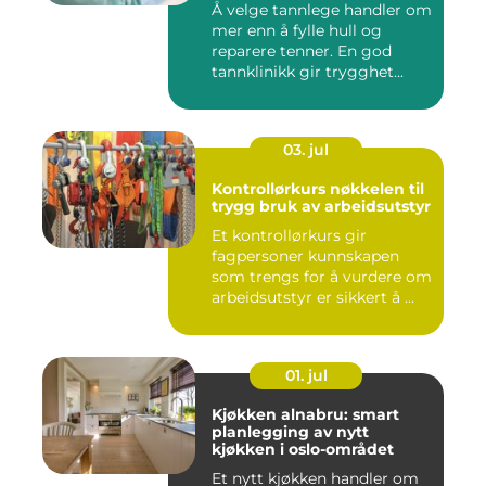
Å velge tannlege handler om
mer enn å fylle hull og
reparere tenner. En god
tannklinikk gir trygghet...
03. jul
Kontrollørkurs nøkkelen til
trygg bruk av arbeidsutstyr
Et kontrollørkurs gir
fagpersoner kunnskapen
som trengs for å vurdere om
arbeidsutstyr er sikkert å ...
01. jul
Kjøkken alnabru: smart
planlegging av nytt
kjøkken i oslo-området
Et nytt kjøkken handler om