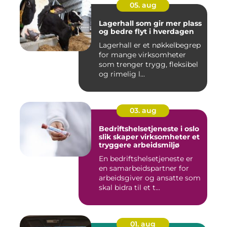
05. aug
Lagerhall som gir mer plass
og bedre flyt i hverdagen
Lagerhall er et nøkkelbegrep
for mange virksomheter
som trenger trygg, fleksibel
og rimelig l...
03. aug
Bedriftshelsetjeneste i oslo
slik skaper virksomheter et
tryggere arbeidsmiljø
En bedriftshelsetjeneste er
en samarbeidspartner for
arbeidsgiver og ansatte som
skal bidra til et t...
01. aug