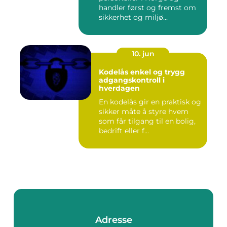
handler først og fremst om
sikkerhet og miljø...
10. jun
Kodelås enkel og trygg
adgangskontroll i
hverdagen
En kodelås gir en praktisk og
sikker måte å styre hvem
som får tilgang til en bolig,
bedrift eller f...
Adresse