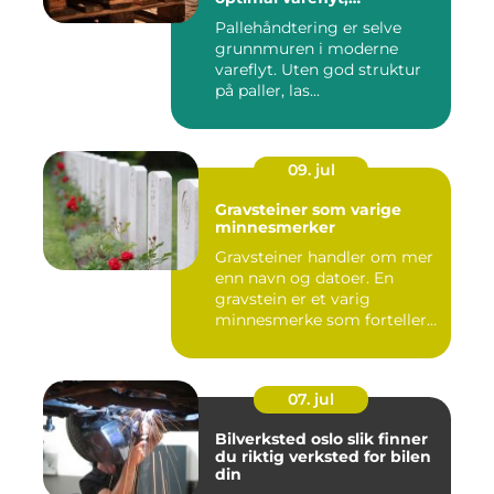
skadereduksjon och
Pallehåndtering er selve
terminaleffektivitet
grunnmuren i moderne
vareflyt. Uten god struktur
på paller, las...
09. jul
Gravsteiner som varige
minnesmerker
Gravsteiner handler om mer
enn navn og datoer. En
gravstein er et varig
minnesmerke som forteller
en...
07. jul
Bilverksted oslo slik finner
du riktig verksted for bilen
din