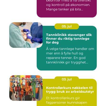
bedrifter med å ha oversikt
og kontroll på økonomien.
Mange tenker på bila...
05. jul
Tannklinikk stavanger slik
finner du riktig tannlege
for deg
Å velge tannlege handler om
mer enn å fylle hull og
reparere tenner. En god
tannklinikk gir trygghet...
03. jul
Kontrollørkurs nøkkelen til
trygg bruk av arbeidsutstyr
Et kontrollørkurs gir
fagpersoner kunnskapen