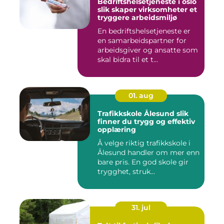
Bedriftshelsetjeneste i oslo
slik skaper virksomheter et
tryggere arbeidsmiljø
En bedriftshelsetjeneste er
en samarbeidspartner for
arbeidsgiver og ansatte som
skal bidra til et t...
01. aug
Trafikkskole Ålesund slik
finner du trygg og effektiv
opplæring
Å velge riktig trafikkskole i
Ålesund handler om mer enn
bare pris. En god skole gir
trygghet, struk...
31. jul