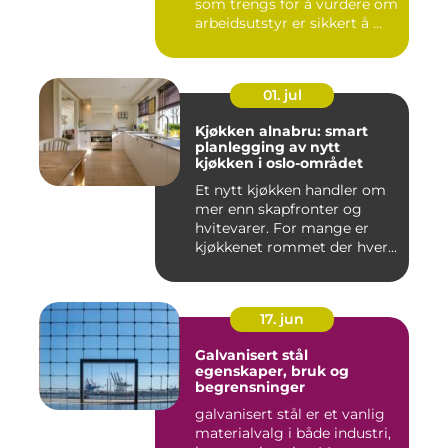
som trengs for å vurdere om
arbeidsutstyr er sikkert å ...
01. jul
Kjøkken alnabru: smart
planlegging av nytt
kjøkken i oslo-området
Et nytt kjøkken handler om
mer enn skapfronter og
hvitevarer. For mange er
kjøkkenet rommet der hver...
17. jun
Galvanisert stål
egenskaper, bruk og
begrensninger
galvanisert stål er et vanlig
materialvalg i både industri,