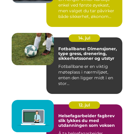
enkel ved første øyekast,
men valget du tar påvirker
både sikkerhet, økonom...
14. jul
Fotballbane: Dimensjoner,
type gress, drenering,
sikkerhetssoner og utstyr
Fotballbane er en viktig
møteplass i nærmiljøet,
enten den ligger midt i en
stor...
12. jul
Helsefagarbeider fagbrev
slik lykkes du med
utdanningen som voksen
Å ta helsefagarbeider