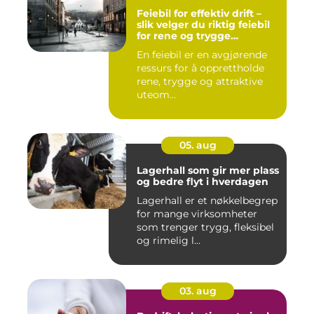
Feiebil for effektiv drift –
slik velger du riktig feiebil
for rene og trygge
bymiljøer
En feiebil er en avgjørende
ressurs for å opprettholde
rene, trygge og attraktive
uteom...
05. aug
Lagerhall som gir mer plass
og bedre flyt i hverdagen
Lagerhall er et nøkkelbegrep
for mange virksomheter
som trenger trygg, fleksibel
og rimelig l...
03. aug