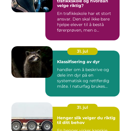
trafikkskole og hvordan
velge riktig?
En trafikkskole har et stort
ansvar. Den skal ikke bare
hjelpe elever til å bestå
førerprøven, men o...
31. jul
Klassifisering av dyr
handler om å beskrive og
dele inn dyr på en
systematisk og rettferdig
måte. I naturfag brukes
klassi...
31. jul
Henger slik velger du riktig
til ditt behov
En henger virker kanskje