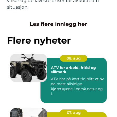
vilkår og de laveste priser for akkurat din
situasjon.
Les flere innlegg her
Flere nyheter
08. aug
ATV for arbeid, fritid og
villmark
ATV har på kort tid blitt et av
de mest allsidige
kjøretøyene i norsk natur og
l...
07. aug