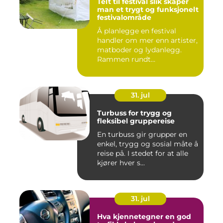
Telt til festival slik skaper
man et trygt og funksjonelt
festivalområde
Å planlegge en festival
handler om mer enn artister,
matboder og lydanlegg.
Rammen rundt
arrangement...
31. jul
Turbuss for trygg og
fleksibel gruppereise
En turbuss gir grupper en
enkel, trygg og sosial måte å
reise på. I stedet for at alle
kjører hver s...
31. jul
Hva kjennetegner en god