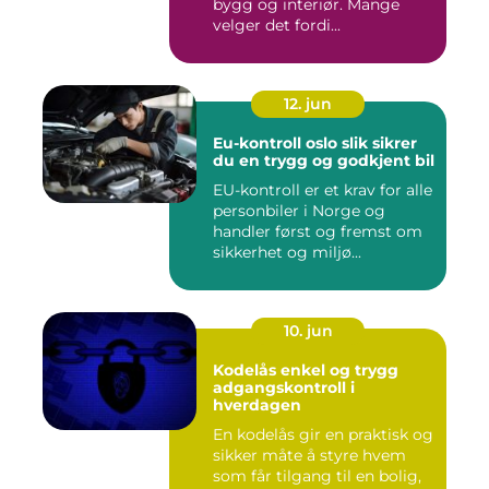
bygg og interiør. Mange
velger det fordi...
12. jun
Eu-kontroll oslo slik sikrer
du en trygg og godkjent bil
EU-kontroll er et krav for alle
personbiler i Norge og
handler først og fremst om
sikkerhet og miljø...
10. jun
Kodelås enkel og trygg
adgangskontroll i
hverdagen
En kodelås gir en praktisk og
sikker måte å styre hvem
som får tilgang til en bolig,