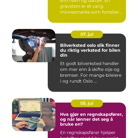
enn navn og datoer. En
gravstein er et varig
minnesmerke som forteller
en...
07. jul
Bilverksted oslo slik finner
du riktig verksted for bilen
din
Et godt bilverksted handler
om mer enn å skifte olje og
bremser. For mange bileiere
i og rundt Oslo ...
05. jul
Hva gjør en regnskapsfører,
og når lønner det seg å
bruke en?
En regnskapsfører hjelper