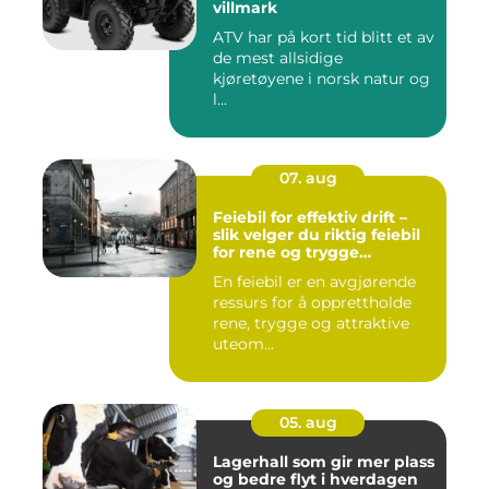
villmark
ATV har på kort tid blitt et av
de mest allsidige
kjøretøyene i norsk natur og
l...
07. aug
Feiebil for effektiv drift –
slik velger du riktig feiebil
for rene og trygge
bymiljøer
En feiebil er en avgjørende
ressurs for å opprettholde
rene, trygge og attraktive
uteom...
05. aug
Lagerhall som gir mer plass
og bedre flyt i hverdagen