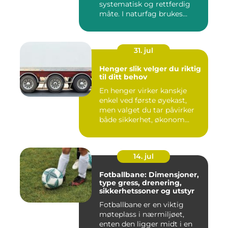
systematisk og rettferdig
måte. I naturfag brukes
klassi...
31. jul
Henger slik velger du riktig
til ditt behov
En henger virker kanskje
enkel ved første øyekast,
men valget du tar påvirker
både sikkerhet, økonom...
14. jul
Fotballbane: Dimensjoner,
type gress, drenering,
sikkerhetssoner og utstyr
Fotballbane er en viktig
møteplass i nærmiljøet,
enten den ligger midt i en