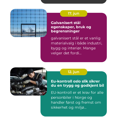
17. jun
Galvanisert stål
egenskaper, bruk og
begrensninger
galvanisert stål er et vanlig
materialvalg i både industri,
bygg og interiør. Mange
velger det fordi...
12. jun
Eu-kontroll oslo slik sikrer
du en trygg og godkjent bil
EU-kontroll er et krav for alle
personbiler i Norge og
handler først og fremst om
sikkerhet og miljø...