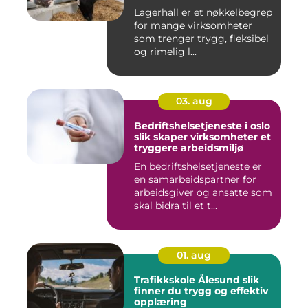
Lagerhall er et nøkkelbegrep
for mange virksomheter
som trenger trygg, fleksibel
og rimelig l...
03. aug
Bedriftshelsetjeneste i oslo
slik skaper virksomheter et
tryggere arbeidsmiljø
En bedriftshelsetjeneste er
en samarbeidspartner for
arbeidsgiver og ansatte som
skal bidra til et t...
01. aug
Trafikkskole Ålesund slik
finner du trygg og effektiv
opplæring