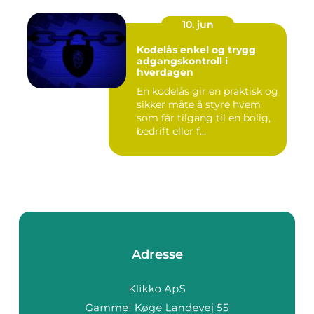
10. jun
Kodelås enkel og trygg
adgangskontroll i
hverdagen
En kodelås gir en praktisk og
sikker måte å styre hvem
som får tilgang til en bolig,
bedrift eller f...
Adresse