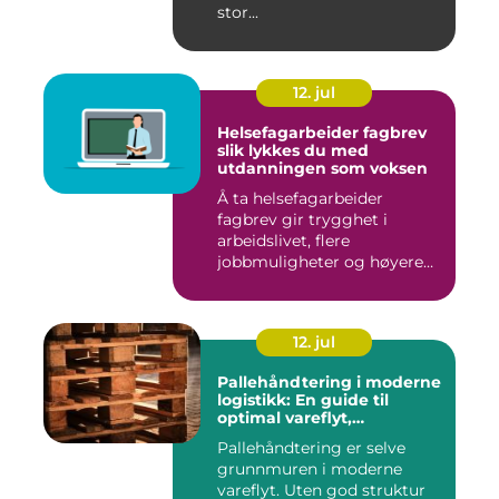
stor...
12. jul
Helsefagarbeider fagbrev
slik lykkes du med
utdanningen som voksen
Å ta helsefagarbeider
fagbrev gir trygghet i
arbeidslivet, flere
jobbmuligheter og høyere
lønn over ...
12. jul
Pallehåndtering i moderne
logistikk: En guide til
optimal vareflyt,
skadereduksjon och
Pallehåndtering er selve
terminaleffektivitet
grunnmuren i moderne
vareflyt. Uten god struktur