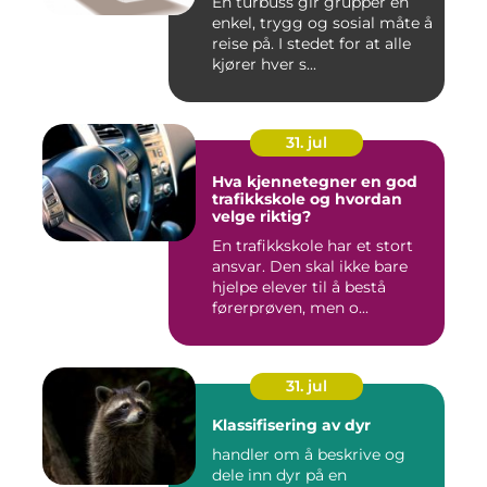
En turbuss gir grupper en
enkel, trygg og sosial måte å
reise på. I stedet for at alle
kjører hver s...
31. jul
Hva kjennetegner en god
trafikkskole og hvordan
velge riktig?
En trafikkskole har et stort
ansvar. Den skal ikke bare
hjelpe elever til å bestå
førerprøven, men o...
31. jul
Klassifisering av dyr
handler om å beskrive og
dele inn dyr på en