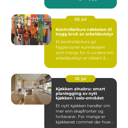
03. jul
Kontrollørkurs nøkkelen til
trygg bruk av arbeidsutstyr
Et kontrollørkurs gir
fagpersoner kunnskapen
som trengs for å vurdere om
arbeidsutstyr er sikkert å ...
01. jul
Kjøkken alnabru: smart
planlegging av nytt
kjøkken i oslo-området
Et nytt kjøkken handler om
mer enn skapfronter og
hvitevarer. For mange er
kjøkkenet rommet der hver...