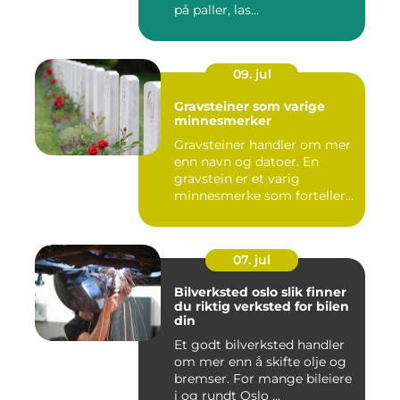
på paller, las...
09. jul
Gravsteiner som varige
minnesmerker
Gravsteiner handler om mer
enn navn og datoer. En
gravstein er et varig
minnesmerke som forteller
en...
07. jul
Bilverksted oslo slik finner
du riktig verksted for bilen
din
Et godt bilverksted handler
om mer enn å skifte olje og
bremser. For mange bileiere
i og rundt Oslo ...