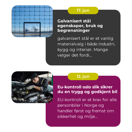
17. jun
Galvanisert stål
egenskaper, bruk og
begrensninger
galvanisert stål er et vanlig
materialvalg i både industri,
bygg og interiør. Mange
velger det fordi...
12. jun
Eu-kontroll oslo slik sikrer
du en trygg og godkjent bil
EU-kontroll er et krav for alle
personbiler i Norge og
handler først og fremst om
sikkerhet og miljø...