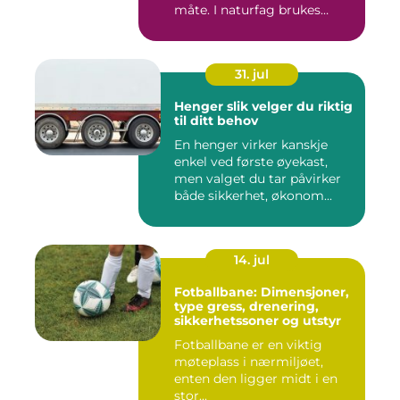
måte. I naturfag brukes
klassi...
31. jul
Henger slik velger du riktig
til ditt behov
En henger virker kanskje
enkel ved første øyekast,
men valget du tar påvirker
både sikkerhet, økonom...
14. jul
Fotballbane: Dimensjoner,
type gress, drenering,
sikkerhetssoner og utstyr
Fotballbane er en viktig
møteplass i nærmiljøet,
enten den ligger midt i en
stor...