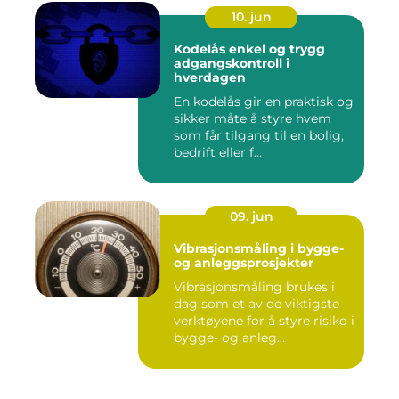
10. jun
Kodelås enkel og trygg
adgangskontroll i
hverdagen
En kodelås gir en praktisk og
sikker måte å styre hvem
som får tilgang til en bolig,
bedrift eller f...
09. jun
Vibrasjonsmåling i bygge-
og anleggsprosjekter
Vibrasjonsmåling brukes i
dag som et av de viktigste
verktøyene for å styre risiko i
bygge- og anleg...