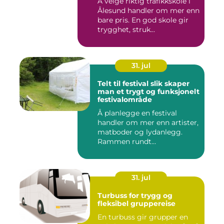
Å velge riktig trafikkskole i
Ålesund handler om mer enn
bare pris. En god skole gir
trygghet, struk...
31. jul
Telt til festival slik skaper
man et trygt og funksjonelt
festivalområde
Å planlegge en festival
handler om mer enn artister,
matboder og lydanlegg.
Rammen rundt
arrangement...
31. jul
Turbuss for trygg og
fleksibel gruppereise
En turbuss gir grupper en