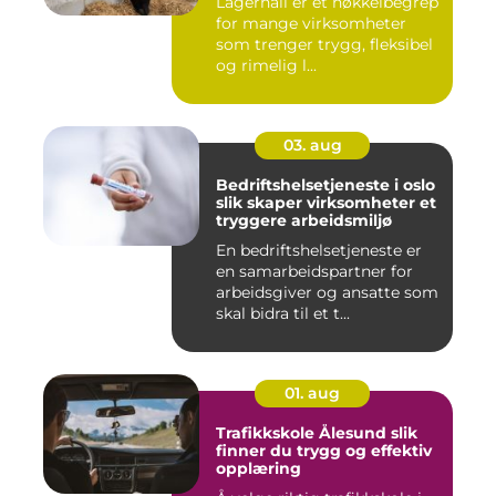
Lagerhall er et nøkkelbegrep
for mange virksomheter
som trenger trygg, fleksibel
og rimelig l...
03. aug
Bedriftshelsetjeneste i oslo
slik skaper virksomheter et
tryggere arbeidsmiljø
En bedriftshelsetjeneste er
en samarbeidspartner for
arbeidsgiver og ansatte som
skal bidra til et t...
01. aug
Trafikkskole Ålesund slik
finner du trygg og effektiv
opplæring