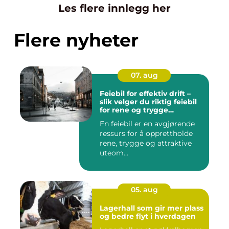
Les flere innlegg her
Flere nyheter
07. aug
Feiebil for effektiv drift –
slik velger du riktig feiebil
for rene og trygge
bymiljøer
En feiebil er en avgjørende
ressurs for å opprettholde
rene, trygge og attraktive
uteom...
05. aug
Lagerhall som gir mer plass
og bedre flyt i hverdagen