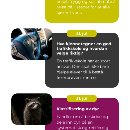
enkel, trygg og sosial måte å
reise på. I stedet for at alle
kjører hver s...
31. jul
Hva kjennetegner en god
trafikkskole og hvordan
velge riktig?
En trafikkskole har et stort
ansvar. Den skal ikke bare
hjelpe elever til å bestå
førerprøven, men o...
31. jul
Klassifisering av dyr
handler om å beskrive og
dele inn dyr på en
systematisk og rettferdig