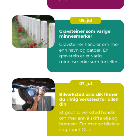
09. jul
Gravsteiner som varige
minnesmerker
Gravsteiner handler om mer
enn navn og datoer. En
gravstein er et varig
minnesmerke som forteller
en...
07. jul
Bilverksted oslo slik finner
du riktig verksted for bilen
din
Et godt bilverksted handler
om mer enn å skifte olje og
bremser. For mange bileiere
i og rundt Oslo ...