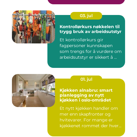
03. jul
Kontrollørkurs nøkkelen til
trygg bruk av arbeidsutstyr
Et kontrollørkurs gir
fagpersoner kunnskapen
som trengs for å vurdere om
arbeidsutstyr er sikkert å ...
01. jul
Kjøkken alnabru: smart
planlegging av nytt
kjøkken i oslo-området
Et nytt kjøkken handler om
mer enn skapfronter og
hvitevarer. For mange er
kjøkkenet rommet der hver...