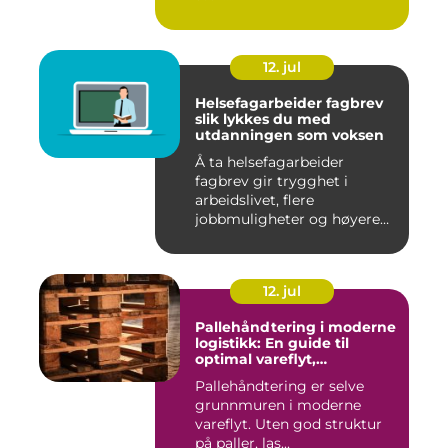
12. jul
Helsefagarbeider fagbrev
slik lykkes du med
utdanningen som voksen
Å ta helsefagarbeider
fagbrev gir trygghet i
arbeidslivet, flere
jobbmuligheter og høyere
lønn over ...
12. jul
Pallehåndtering i moderne
logistikk: En guide til
optimal vareflyt,
skadereduksjon och
Pallehåndtering er selve
terminaleffektivitet
grunnmuren i moderne
vareflyt. Uten god struktur
på paller, las...