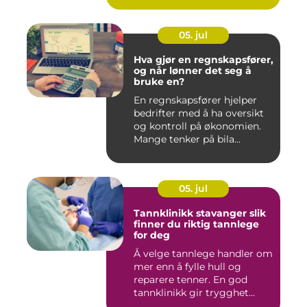
05. jul
Hva gjør en regnskapsfører,
og når lønner det seg å
bruke en?
En regnskapsfører hjelper
bedrifter med å ha oversikt
og kontroll på økonomien.
Mange tenker på bila...
05. jul
Tannklinikk stavanger slik
finner du riktig tannlege
for deg
Å velge tannlege handler om
mer enn å fylle hull og
reparere tenner. En god
tannklinikk gir trygghet...